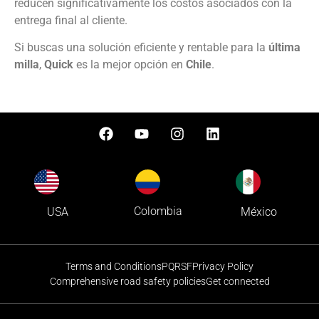
reducen significativamente los costos asociados con la
entrega final al cliente.
Si buscas una solución eficiente y rentable para la
última
milla
,
Quick
es la mejor opción en
Chile
.
Colombia
USA
México
Terms and Conditions
PQRSF
Privacy Policy
Comprehensive road safety policies
Get connected