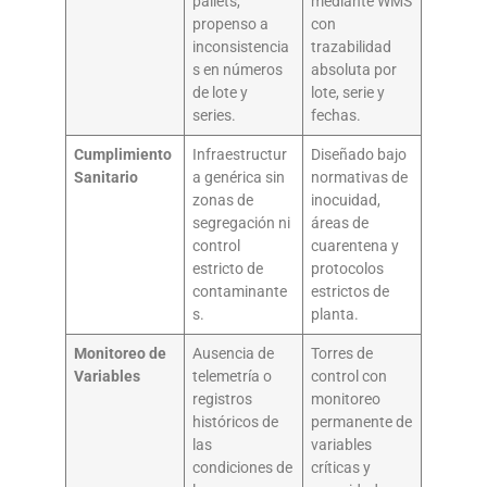
pallets,
mediante WMS
propenso a
con
inconsistencia
trazabilidad
s en números
absoluta por
de lote y
lote, serie y
series.
fechas.
Cumplimiento
Infraestructur
Diseñado bajo
Sanitario
a genérica sin
normativas de
zonas de
inocuidad,
segregación ni
áreas de
control
cuarentena y
estricto de
protocolos
contaminante
estrictos de
s.
planta.
Monitoreo de
Ausencia de
Torres de
Variables
telemetría o
control con
registros
monitoreo
históricos de
permanente de
las
variables
condiciones de
críticas y