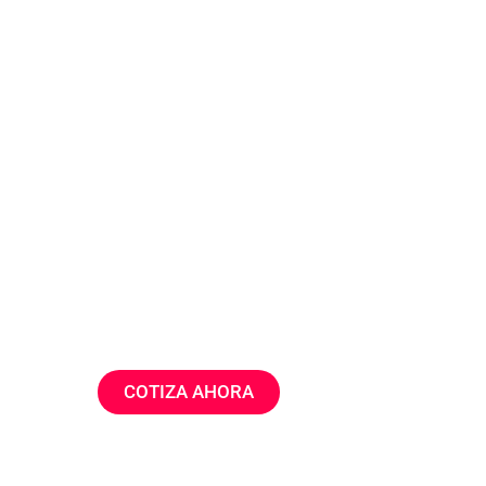
¿YA ESTÁS 
Conectando fronteras, expandiendo tu negoci
tu aliado en envíos internacionales.
COTIZA AHORA