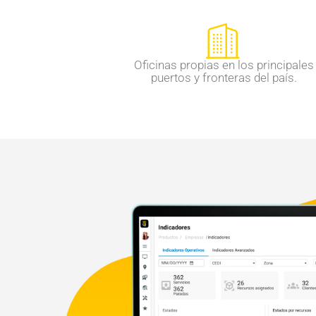
Oficinas propias en los principales
puertos y fronteras del país.