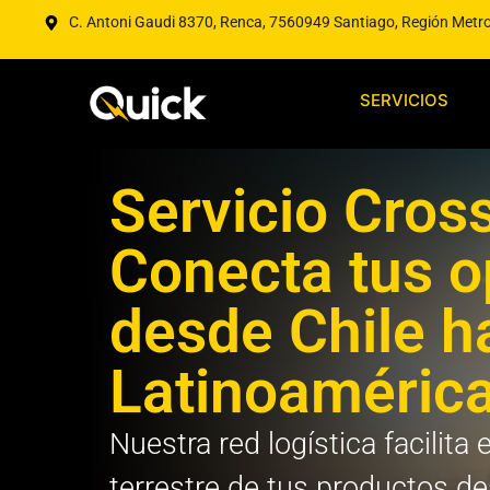
C. Antoni Gaudi 8370, Renca, 7560949 Santiago, Región Metr
SERVICIOS
Servicio Cros
Conecta tus o
desde Chile h
Latinoaméric
Nuestra red logística facilita 
terrestre de tus productos de