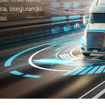
ica, asegurando
as.