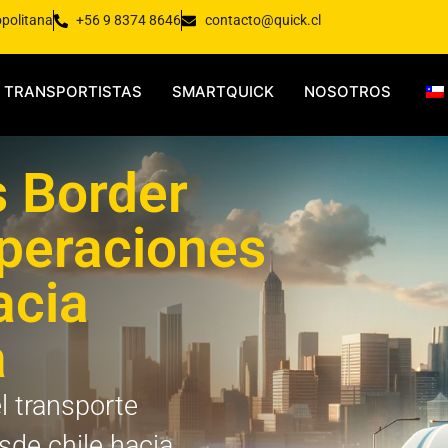
opolitana
+56 9 8374 8646
contacto@quick.cl
TRANSPORTISTAS
SMARTQUICK
NOSOTROS
s Border
peraciones
acia
a
el transporte
sde chile hacia