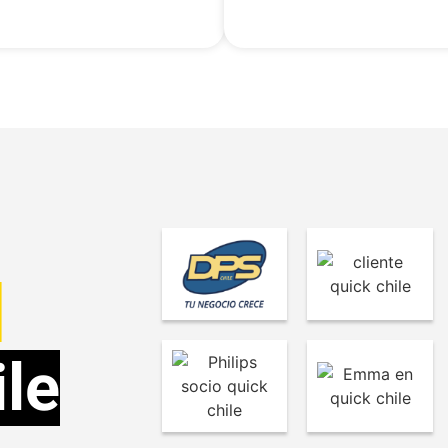
N
ile