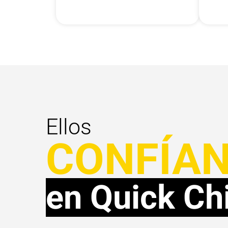
Ellos
CONFÍA
en Quick Ch