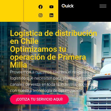
Logística de distribución
en Chile
Optimizamos tu
operación de Primera
Milla
Proveemos a nuestros clientes el respaldo
logístico que necesiten para abastecer sus
canales de venta en toda la industria, apoyados
con nuestra tecnología de optimización.
¡COTIZA TU SERVICIO AQUÍ!