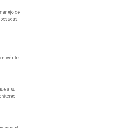
 manejo de
 pesadas,
o.
 envío, lo
gue a su
onitoreo