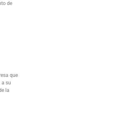
nto de
resa que
 a su
de la