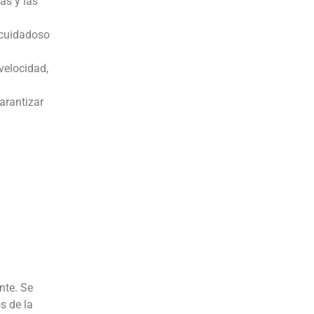
as y las
 cuidadoso
velocidad,
arantizar
nte. Se
s de la