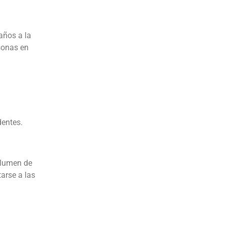
años a la
sonas en
dentes.
olumen de
arse a las