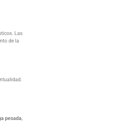
sticos. Las
nto de la
ntualidad.
rga pesada
,