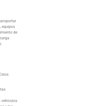
ransportar
, equipos
limiento de
 carga
s.
 Estos
ctas
a vehículos