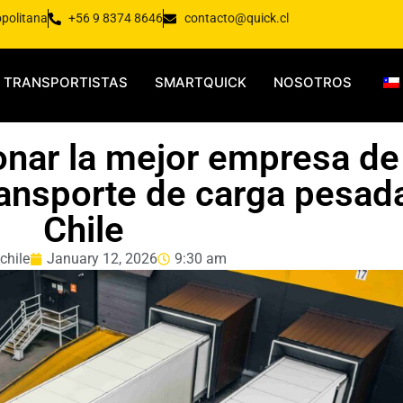
opolitana
+56 9 8374 8646
contacto@quick.cl
TRANSPORTISTAS
SMARTQUICK
NOSOTROS
nar la mejor empresa de
transporte de carga pesad
Chile
chile
January 12, 2026
9:30 am