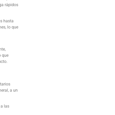
ga rápidos
os hasta
es, lo que
nte,
o que
ucto.
tarios
eral, a un
 a las