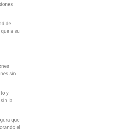
siones
dad de
o que a su
ones
ones sin
to y
sin la
gura que
orando el