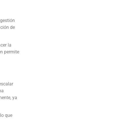
gestión
ción de
cer la
én permite
escalar
ma
mente, ya
lo que