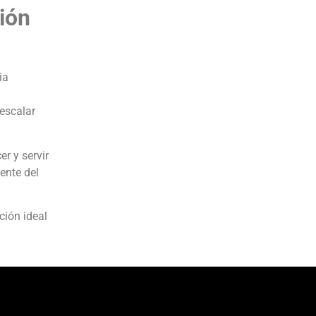
ción
ia
escalar
r y servir
ente del
ción ideal