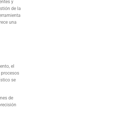
entes y
stión de la
erramienta
frece una
ento, el
s procesos
ístico se
ones de
precisión