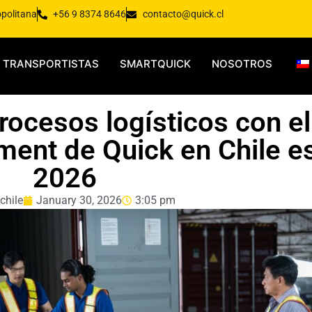
opolitana
+56 9 8374 8646
contacto@quick.cl
TRANSPORTISTAS
SMARTQUICK
NOSOTROS
rocesos logísticos con el
llment de Quick en Chile e
2026
chile
January 30, 2026
3:05 pm