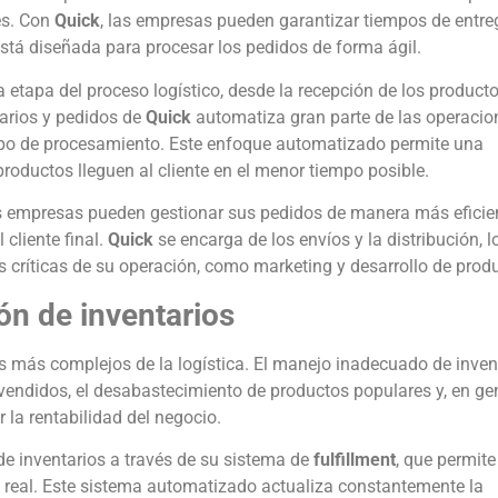
es. Con
Quick
, las empresas pueden garantizar tiempos de entre
stá diseñada para procesar los pedidos de forma ágil.
 etapa del proceso logístico, desde la recepción de los product
tarios y pedidos de
Quick
automatiza gran parte de las operacion
mpo de procesamiento. Este enfoque automatizado permite una
productos lleguen al cliente en el menor tiempo posible.
as empresas pueden gestionar sus pedidos de manera más eficie
 cliente final.
Quick
se encarga de los envíos y la distribución, l
 críticas de su operación, como marketing y desarrollo de prod
ón de inventarios
os más complejos de la logística. El manejo inadecuado de inven
vendidos, el desabastecimiento de productos populares y, en gen
r la rentabilidad del negocio.
e inventarios a través de su sistema de
fulfillment
, que permite
 real. Este sistema automatizado actualiza constantemente la