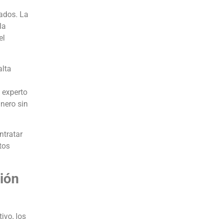
vados. La
la
el
alta
 experto
nero sin
ntratar
tos
ción
ivo, los