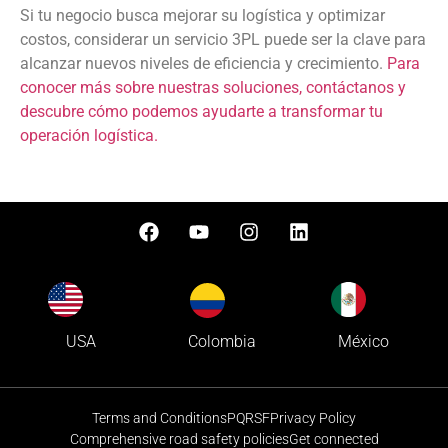
Si tu negocio busca mejorar su logística y optimizar
costos, considerar un servicio 3PL puede ser la clave para
alcanzar nuevos niveles de eficiencia y crecimiento.
Para
conocer más sobre nuestras soluciones, contáctanos y
descubre cómo podemos ayudarte a transformar tu
operación logística.
Colombia
USA
México
Terms and Conditions
PQRSF
Privacy Policy
Comprehensive road safety policies
Get connected