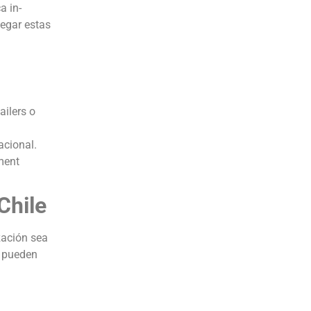
a in-
legar estas
ailers o
acional.
ment
Chile
zación sea
e pueden