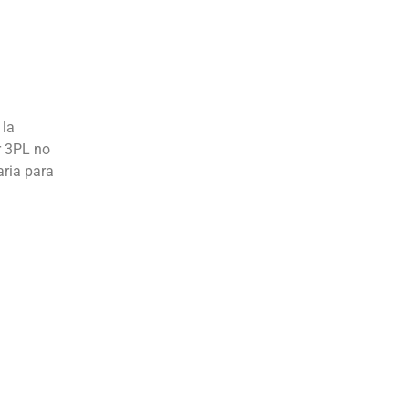
 la
r 3PL no
aria para