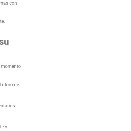
ormas con
te,
 su
el momento
 ritmo de
ntarios.
te y