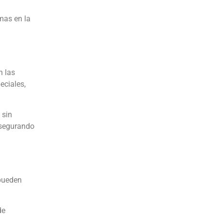
mas en la
n las
eciales,
 sin
 asegurando
 pueden
de