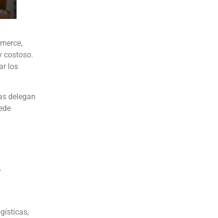
mmerce,
y costoso.
ar los
ras delegan
uede
e
gísticas,