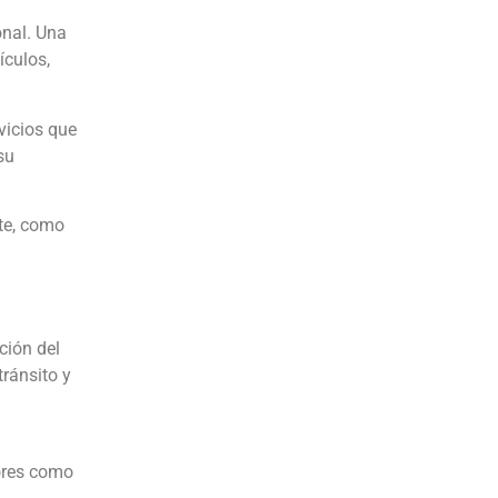
onal. Una
ículos,
vicios que
su
te, como
ción del
tránsito y
tores como