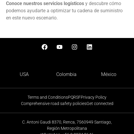
Conoce nuestros servicios logísticos
y descubre cómo
podemos ayudarte a optimizar tu cadena de suministro
en este nuevo escenario.
USA
Colombia
México
Terms and Conditions
PQRSF
Privacy Policy
Comprehensive road safety policies
Get connected
C. Antoni Gaudi 8370, Renca, 7560949 Santiago,
Región Metropolitana