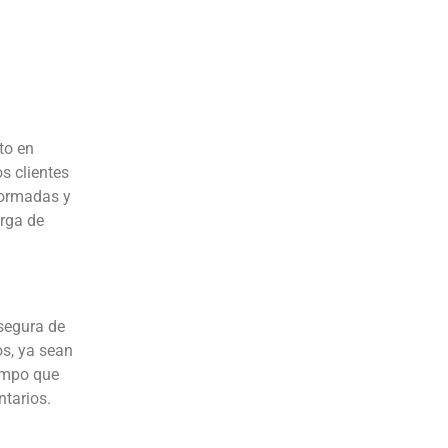
to en
s clientes
nformadas y
arga de
segura de
os, ya sean
iempo que
ntarios.