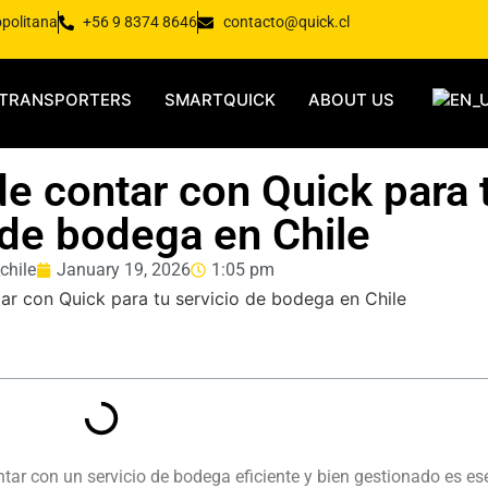
opolitana
+56 9 8374 8646
contacto@quick.cl
TRANSPORTERS
SMARTQUICK
ABOUT US
de contar con Quick para 
 de bodega en Chile
chile
January 19, 2026
1:05 pm
ar con un servicio de bodega eficiente y bien gestionado es es