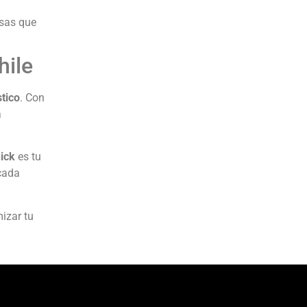
esas que
hile
tico
. Con
a
ick
es tu
cada
izar tu