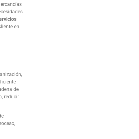
mercancías
necesidades
ervicios
liente en
anización,
ficiente
cadena de
, reducir
de
roceso,