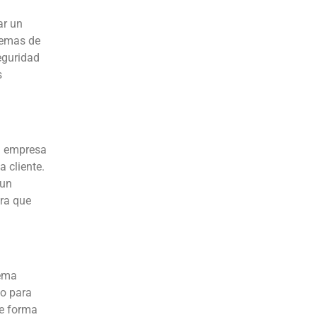
ar un
temas de
eguridad
s
a empresa
 cliente.
 un
ura que
ema
do para
de forma