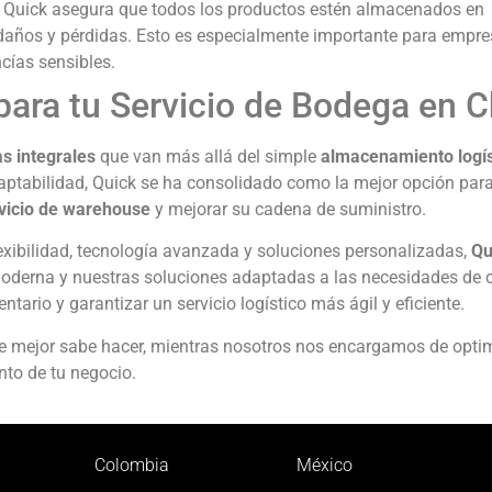
: Quick asegura que todos los productos estén almacenados en
 daños y pérdidas. Esto es especialmente importante para empr
cías sensibles.
para tu Servicio de Bodega en C
as integrales
que van más allá del simple
almacenamiento logís
adaptabilidad, Quick se ha consolidado como la mejor opción par
vicio de warehouse
y mejorar su cadena de suministro.
exibilidad, tecnología avanzada y soluciones personalizadas,
Qu
 moderna y nuestras soluciones adaptadas a las necesidades de 
entario y garantizar un servicio logístico más ágil y eficiente.
ue mejor sabe hacer, mientras nosotros nos encargamos de optim
ento de tu negocio.
Colombia
México