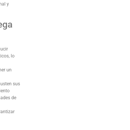
nal y
ega
ucir
icos, lo
ner un
justen sus
iento
dades de
antizar