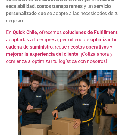
escalabilidad
,
costos transparentes
y un
servicio
personalizado
que se adapte a las necesidades de tu
negocio.
En
Quick Chile
, ofrecemos
soluciones de Fulfillment
adaptadas a tu empresa, permitiéndote
optimizar tu
cadena de suministro
, reducir
costos operativos
y
mejorar la experiencia del cliente
. ¡Cotiza ahora y
comienza a optimizar tu logística con nosotros!