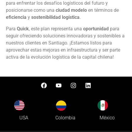
para enfrentar los desafíos logísticos del futuro y
posicionarse como una
ciudad modelo
en términos de
eficiencia
y
sostenibilidad logística
.
Para
Quick
, este plan representa una
oportunidad
para
seguir ofreciendo soluciones innovadoras y sostenibles a
nuestros clientes en Santiago. ¡Estamos listos para
aprovechar estas mejoras en infraestructura y ser parte
activa de la evolución logística de la capital chilena!
Colombia
USA
México