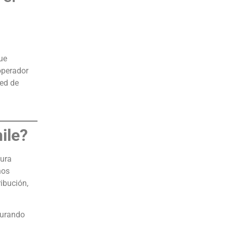
que
operador
ed de
ile?
tura
nos
ibución,
egurando