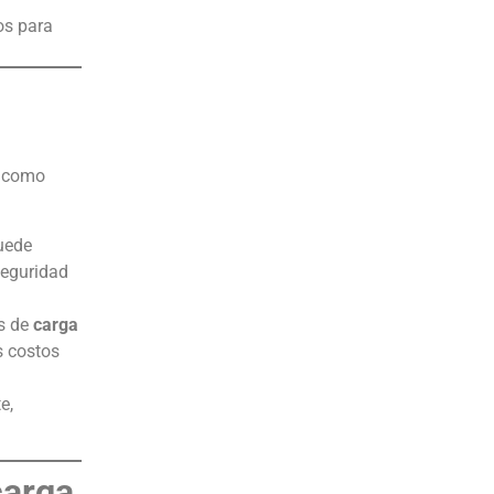
os para
como
uede
seguridad
es de
carga
s costos
e,
carga