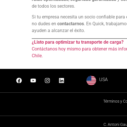
de todos los sectores.
Si tu empresa necesita un socio confiable para 
no dudes en
contactarnos
. En Quick, trabajamo
ayuden a alcanzar el éxito.
¿Listo para optimizar tu transporte de carga?
Contáctanos hoy mismo para obtener más informa
Chile.
USA
Términos y C
C. Antoni Ga