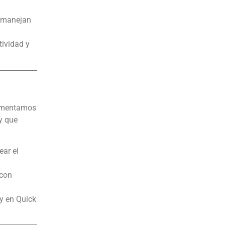
e manejan
tividad y
plementamos
y que
ear el
 con
 y en Quick