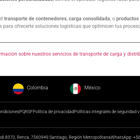
el
transporte de contenedores
,
carga consolidada
, o
productos 
s para ofrecerte soluciones logísticas que optimicen tus proceso
ción sobre nuestros servicios de transporte de carga y distri
Colombia
México
ondiciones
PQRSF
Política de privacidad
Políticas integrales de seguridad v
udi 8370, Renca, 7560949 Santiago, Región Metropolitana
WhatsApp: +56