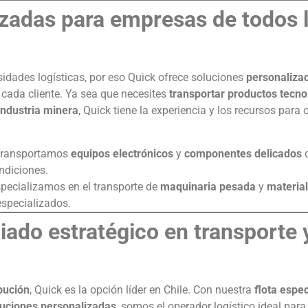
izadas para empresas de todos 
idades logísticas, por eso Quick ofrece soluciones
personaliza
e cada cliente. Ya sea que necesites
transportar productos tecno
industria minera
, Quick tiene la experiencia y los recursos para o
Transportamos
equipos electrónicos
y
componentes delicados
c
ndiciones.
specializamos en el transporte de
maquinaria pesada
y
materia
especializados.
liado estratégico en transporte 
ibución
, Quick es la opción líder en Chile. Con nuestra
flota espe
luciones personalizadas
, somos el operador logístico ideal par