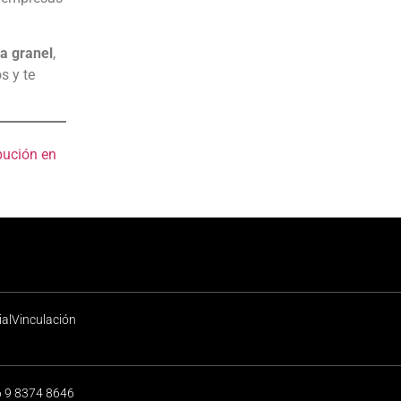
a granel
,
s y te
bución en
ial
Vinculación
 9 8374 8646