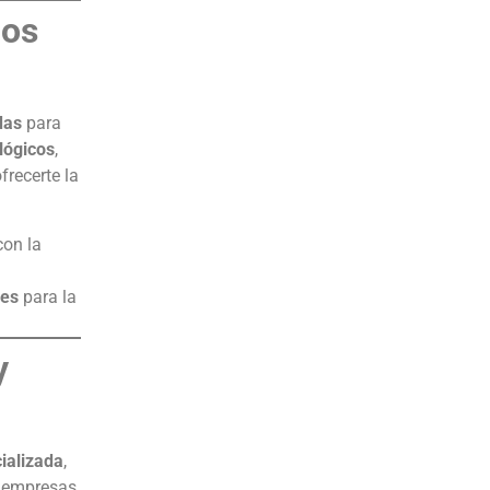
los
das
para
lógicos
,
frecerte la
on la
les
para la
y
cializada
,
a empresas