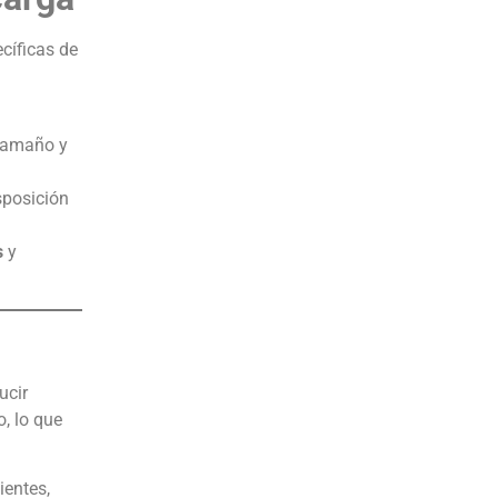
cíficas de
 tamaño y
sposición
s
y
ucir
, lo que
ientes,