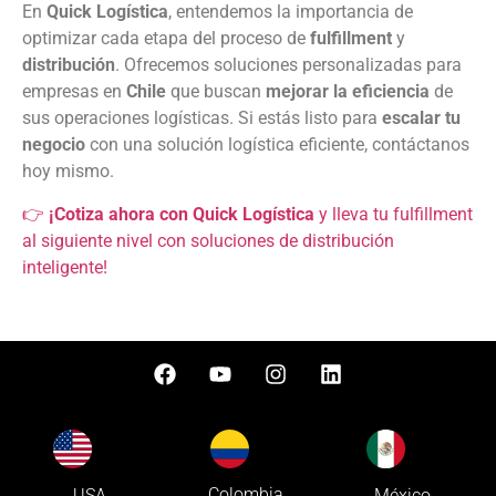
En
Quick Logística
, entendemos la importancia de
optimizar cada etapa del proceso de
fulfillment
y
distribución
. Ofrecemos soluciones personalizadas para
empresas en
Chile
que buscan
mejorar la eficiencia
de
sus operaciones logísticas. Si estás listo para
escalar tu
negocio
con una solución logística eficiente, contáctanos
hoy mismo.
👉
¡Cotiza ahora con Quick Logística
y lleva tu fulfillment
al siguiente nivel con soluciones de distribución
inteligente!
Colombia
USA
México