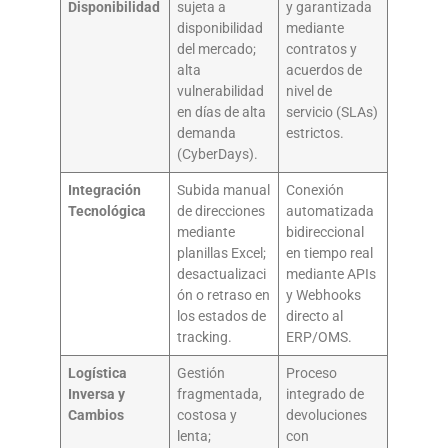
Disponibilidad
sujeta a
y garantizada
disponibilidad
mediante
del mercado;
contratos y
alta
acuerdos de
vulnerabilidad
nivel de
en días de alta
servicio (SLAs)
demanda
estrictos.
(CyberDays).
Integración
Subida manual
Conexión
Tecnológica
de direcciones
automatizada
mediante
bidireccional
planillas Excel;
en tiempo real
desactualizaci
mediante APIs
ón o retraso en
y Webhooks
los estados de
directo al
tracking.
ERP/OMS.
Logística
Gestión
Proceso
Inversa y
fragmentada,
integrado de
Cambios
costosa y
devoluciones
lenta;
con